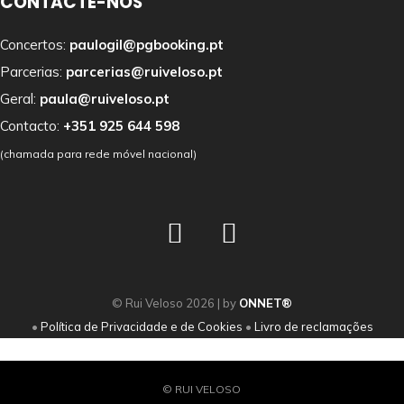
CONTACTE-NOS
Concertos:
paulogil@pgbooking.pt
Parcerias:
parcerias@ruiveloso.pt
Geral:
paula@ruiveloso.pt
Contacto:
+351 925 644 598
(chamada para rede móvel nacional)
© Rui Veloso
2026
| by
ONNET®
•
Política de Privacidade e de Cookies
•
Livro de reclamações
© RUI VELOSO