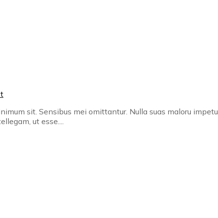
t
inimum sit. Sensibus mei omittantur. Nulla suas maloru impetus
llegam, ut esse....