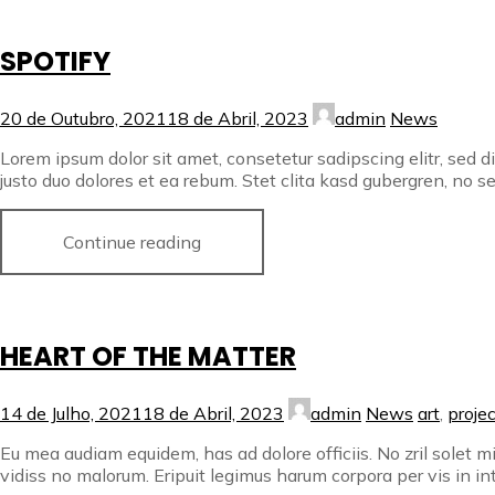
SPOTIFY
20 de Outubro, 2021
18 de Abril, 2023
admin
News
Lorem ipsum dolor sit amet, consetetur sadipscing elitr, sed
justo duo dolores et ea rebum. Stet clita kasd gubergren, no s
Continue reading
HEART OF THE MATTER
14 de Julho, 2021
18 de Abril, 2023
admin
News
art
,
projec
Eu mea audiam equidem, has ad dolore officiis. No zril solet m
vidiss no malorum. Eripuit legimus harum corpora per vis in inte