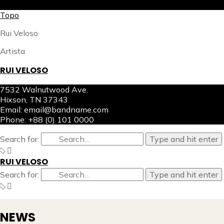
X
Topo
Rui Veloso
Artista
RUI VELOSO
7532 Walnutwood Ave.
Hixson, TN 37343
Email: email@bandname.com
Phone: +88 (0) 101 0000
Search for:
Type and hit enter
RUI VELOSO
Search for:
Type and hit enter
NEWS