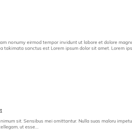
 diam nonumy eirmod tempor invidunt ut labore et dolore magn
ea takimata sanctus est Lorem ipsum dolor sit amet. Lorem ipsum
t
inimum sit. Sensibus mei omittantur. Nulla suas maloru impetus
llegam, ut esse....