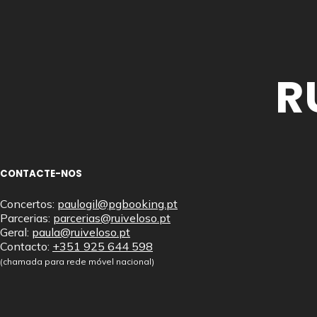
R
CONTACTE-NOS
Concertos:
paulogil@pgbooking.pt
Parcerias:
parcerias@ruiveloso.pt
Geral:
paula@ruiveloso.pt
Contacto:
+351 925 644 598
(chamada para rede móvel nacional)