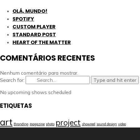
OLÁ, MUNDO!
SPOTIFY
CUSTOM PLAYER
STANDARD POST
HEART OF THE MATTER
COMENTÁRIOS RECENTES
Nenhum comentário para mostrar.
Search for:
Type and hit enter
No upcoming shows scheduled
ETIQUETAS
art
project
Branding
magazine
photo
showreel
sound design
video